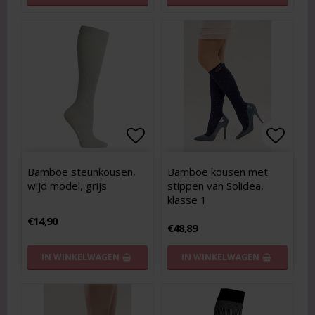
Add to list of favorites
Add to
Add to
Bamboe steunkousen,
Bamboe kousen met
wijd model, grijs
stippen van Solidea,
klasse 1
€14,90
€48,89
IN WINKELWAGEN
IN WINKELWAGEN