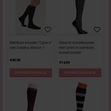
Add to list of favorites
Add to list of favorites
Add to
Add to
Bamboe kousen "Opera"
Zwarte steunkousen
van Solidea, klasse 1
met print in bamboe,
breed model
€48,90
€14,90
IN WINKELWAGEN
IN WINKELWAGEN