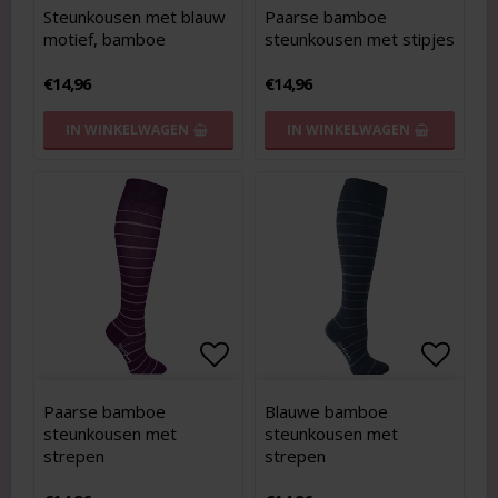
Add to list of favorites
Add to list of favorites
Add to
Add to
Steunkousen met blauw
Paarse bamboe
motief, bamboe
steunkousen met stipjes
€14,96
€14,96
IN WINKELWAGEN
IN WINKELWAGEN
Add to list of favorites
Add to list of favorites
Add to
Add to
Paarse bamboe
Blauwe bamboe
steunkousen met
steunkousen met
strepen
strepen