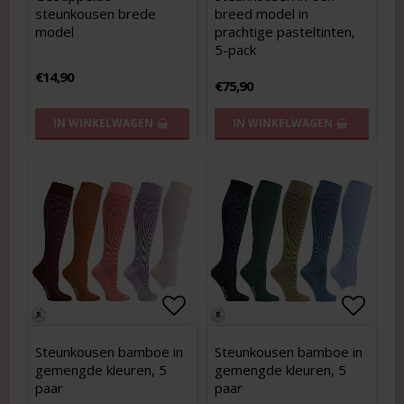
steunkousen brede
breed model in
model
prachtige pasteltinten,
5-pack
€14,90
€75,90
IN WINKELWAGEN
IN WINKELWAGEN
Add to list of favorites
Add to list of favorites
Add to
Add to
Steunkousen bamboe in
Steunkousen bamboe in
gemengde kleuren, 5
gemengde kleuren, 5
paar
paar