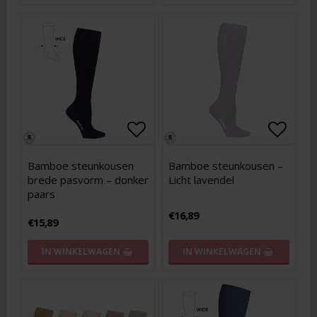
Add to list of favorites
Add to list of favorites
Add to
Add to
Bamboe steunkousen
Bamboe steunkousen –
brede pasvorm – donker
Licht lavendel
paars
€16,89
€15,89
IN WINKELWAGEN
IN WINKELWAGEN