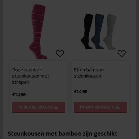
Add to list of favorites
Add to list of favorites
Add to
Add to
Roze bamboe
Effen bamboe
steunkousen met
steunkousen
strepen
€14,90
€14,96
IN WINKELWAGEN
IN WINKELWAGEN
Steunkousen met bamboe zijn geschikt