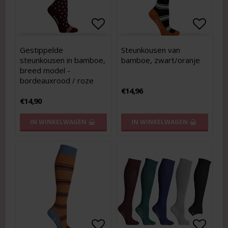
Add to list of favorites
Add to list of favorites
Add to
Add to
Gestippelde
Steunkousen van
steunkousen in bamboe,
bamboe, zwart/oranje
breed model -
bordeauxrood / roze
€14,96
€14,90
IN WINKELWAGEN
IN WINKELWAGEN