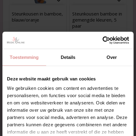
Add to list of favorites
Add to list of favorites
Add to
Add to
Steunkousen in bamboe,
Steunkousen bamboe in
blauw/oranje
gemengde kleuren, 5
paar
€14,96
€75,90
IN WINKELWAGEN
IN WINKELWAGEN
Toestemming
Details
Over
Deze website maakt gebruik van cookies
We gebruiken cookies om content en advertenties te
personaliseren, om functies voor social media te bieden
en om ons websiteverkeer te analyseren. Ook delen we
informatie over uw gebruik van onze site met onze
partners voor social media, adverteren en analyse. Deze
Add to list of favorites
Add to list of favorites
Add to
Add to
partners kunnen deze gegevens combineren met andere
Blauwe steunkousen
Blauwe steunkousen
informatie die u aan ze heeft verstrekt of die ze hebben
met rode strepen,
met gele strepen,