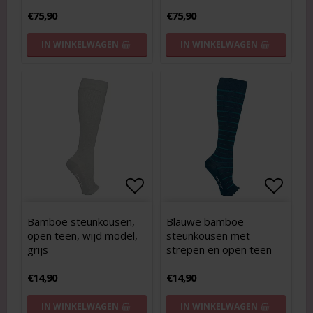
€75,90
€75,90
IN WINKELWAGEN
IN WINKELWAGEN
Add to list of favorites
Add to
Add to
Bamboe steunkousen,
Blauwe bamboe
open teen, wijd model,
steunkousen met
grijs
strepen en open teen
€14,90
€14,90
IN WINKELWAGEN
IN WINKELWAGEN