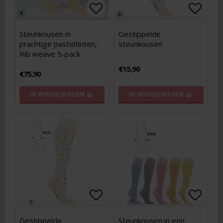
Add to list of favorites
Add to list of favorites
Add to
Add to
Steunkousen in
Gestippelde
prachtige pasteltinten,
steunkousen
Rib weave 5-pack
€15,90
€75,90
IN WINKELWAGEN
IN WINKELWAGEN
Add to list of favorites
Add to list of favorites
Add to
Add to
Gestippelde
Steunkousen in een