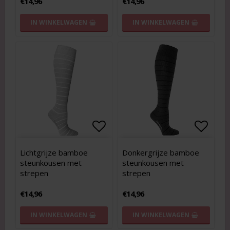
€14,96
€14,96
IN WINKELWAGEN
IN WINKELWAGEN
Add to list of favorites
Add to list of favorites
Add to
Add to
Lichtgrijze bamboe
Donkergrijze bamboe
steunkousen met
steunkousen met
strepen
strepen
€14,96
€14,96
IN WINKELWAGEN
IN WINKELWAGEN