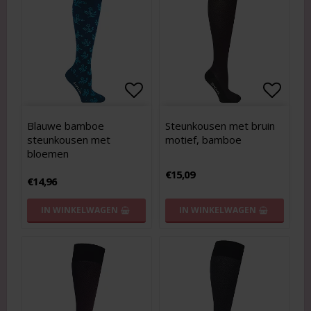
Add to list of favorites
Add to list of favorites
Add to
Add to
Blauwe bamboe
Steunkousen met bruin
steunkousen met
motief, bamboe
bloemen
€15,09
€14,96
IN WINKELWAGEN
IN WINKELWAGEN