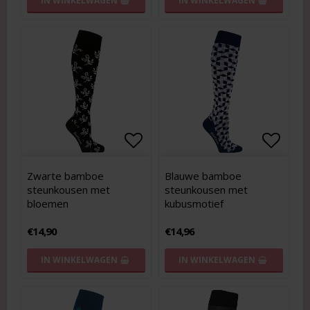
IN WINKELWAGEN
IN WINKELWAGEN
Add to list of favorites
Add to list of favorites
Add to
Add to
Zwarte bamboe
Blauwe bamboe
steunkousen met
steunkousen met
bloemen
kubusmotief
€14,90
€14,96
IN WINKELWAGEN
IN WINKELWAGEN