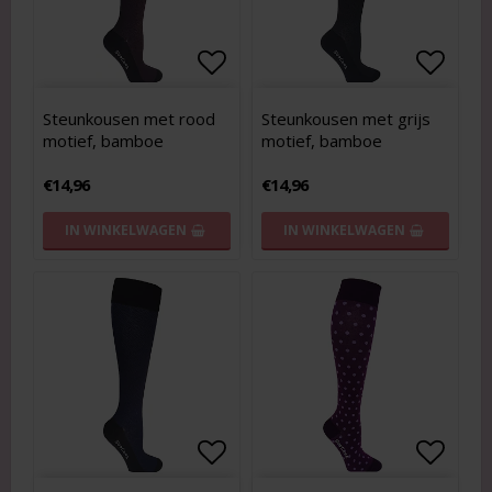
Add to list of favorites
Add to list of favorites
Add to
Add to
Steunkousen met rood
Steunkousen met grijs
motief, bamboe
motief, bamboe
€14,96
€14,96
IN WINKELWAGEN
IN WINKELWAGEN