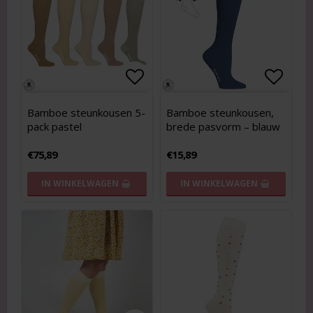
Add to list of favorites
Add to list of favorites
Add to
Add to
Bamboe steunkousen 5-
Bamboe steunkousen,
pack pastel
brede pasvorm – blauw
€75,89
€15,89
IN WINKELWAGEN
IN WINKELWAGEN