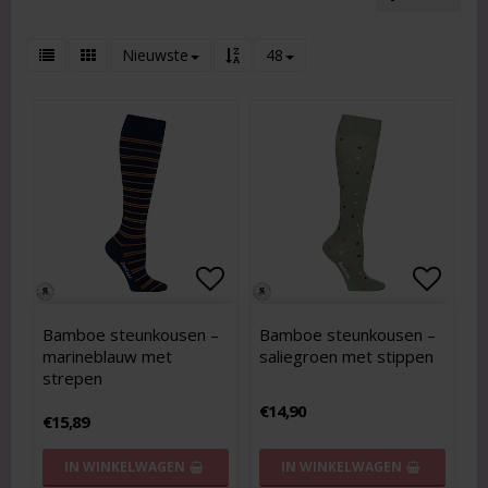
Nieuwste
48
Add to list of favorites
Add to list of favorites
Add to
Add to
Bamboe steunkousen –
Bamboe steunkousen –
marineblauw met
saliegroen met stippen
strepen
€14,90
€15,89
IN WINKELWAGEN
IN WINKELWAGEN