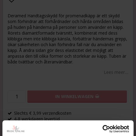
Add to list of favorites
Deramed Handtagsskydd för promenadkäpp är ett skydd
som förhindrar att förhårdnader och hårda områden bildas
på huden på händerna på personer som använder en käpp.
Rörets diamantformade tvärsnitt, kombinerat med dess
klibbiga men inte klibbiga känsla, förbättrar händernas grepp,
ökar säkerheten och kan förhindra fall när du använder en
käpp. Å andra sidan gör dess elasticitet det möjligt att
anpassa den till olika former och storlekar av käpp. Tuben är
både tvättbar och återanvändbar.
Lees meer....
IN WINKELWAGEN
Slechts € 3,99 verzendkosten
4-8 werkdagen levertijd
30 dagen ruiltermijn
Snel antwoord via info@mediconline.nl