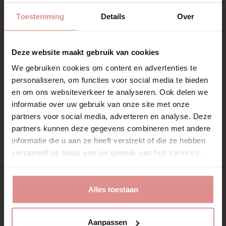
Merk
Deramed
Toestemming
Details
Over
Deze website maakt gebruik van cookies
We gebruiken cookies om content en advertenties te
Beschrijving
personaliseren, om functies voor social media te bieden
Artikelnr.: F-00018-01C
en om ons websiteverkeer te analyseren. Ook delen we
- Wasbaar
informatie over uw gebruik van onze site met onze
- Voorkomt eelt
partners voor social media, adverteren en analyse. Deze
- Verbetert grip
partners kunnen deze gegevens combineren met andere
informatie die u aan ze heeft verstrekt of die ze hebben
verzameld op basis van uw gebruik van hun services.
Alles toestaan
Aanpassen