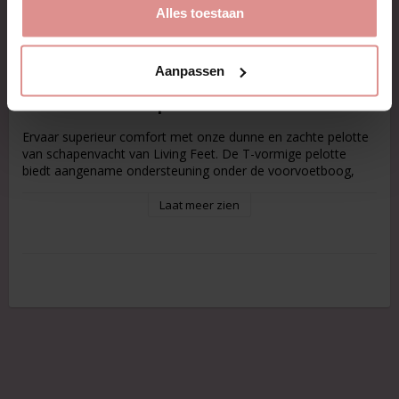
Alles toestaan
Beschrijving
Artikelnr.: LF2130
Aanpassen
Pelotte van Schapenvacht
Ervaar superieur comfort met onze dunne en zachte pelotte
van schapenvacht van Living Feet. De T-vormige pelotte
biedt aangename ondersteuning onder de voorvoetboog,
wat het tot een van onze bestsellers maakt.
Laat meer zien
Maat:
Small wordt aanbevolen voor schoenmaat 35-38
Large wordt aanbevolen voor schoenmaat 39-42
Schoenmaat
Lengte
Small
7,5 cm
Large
8 cm