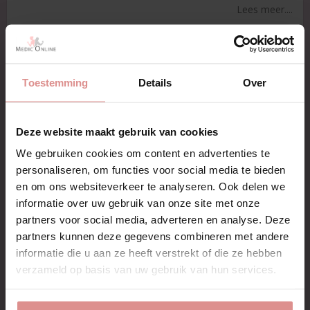
Lees meer....
Maat
Toestemming
Details
Over
IN WINKELWAGEN
Deze website maakt gebruik van cookies
We gebruiken cookies om content en advertenties te
Slechts € 3,99 verzendkosten
personaliseren, om functies voor social media te bieden
4-8 werkdagen levertijd
en om ons websiteverkeer te analyseren. Ook delen we
30 dagen ruiltermijn
informatie over uw gebruik van onze site met onze
Snel antwoord via info@mediconline.nl
partners voor social media, adverteren en analyse. Deze
partners kunnen deze gegevens combineren met andere
Merk
Living Feet
informatie die u aan ze heeft verstrekt of die ze hebben
Merk
Living Feet
verzameld op basis van uw gebruik van hun services.