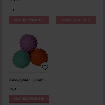
IN WINKELWAGEN
IN WINKELWAGEN
Add to list of favorites
Add to list of favorites
Massagebal met spikes
€5,90
IN WINKELWAGEN