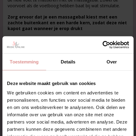
voorvoet als de voetboog hebben baat bij wat stimulatie.
Zorg ervoor dat je een massagebal kiest met een
zachte buitenkant en een harde kern, zodat deze niet
kapot gaat wanneer je erop drukt
Toestemming
Details
Over
Deze website maakt gebruik van cookies
We gebruiken cookies om content en advertenties te
personaliseren, om functies voor social media te bieden
Hier is een video die voetoefeningen met een
en om ons websiteverkeer te analyseren. Ook delen we
massagebal laat zien.
informatie over uw gebruik van onze site met onze
partners voor social media, adverteren en analyse. Deze
partners kunnen deze gegevens combineren met andere