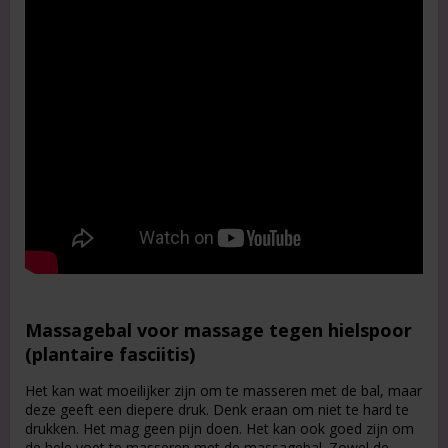
Massagebal voor massage tegen hielspoor
(plantaire fasciitis)
Het kan wat moeilijker zijn om te masseren met de bal, maar
deze geeft een diepere druk. Denk eraan om niet te hard te
drukken. Het mag geen pijn doen. Het kan ook goed zijn om
de hele voet te masseren met de massagebal. Zowel de