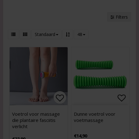
Filters
Standaard
48
Add to list of favorites
Add to list of favorites
Add to
Add to
Voetrol voor massage
Dunne voetrol voor
die plantaire fasciitis
voetmassage
verlicht
€14,90
€23,90