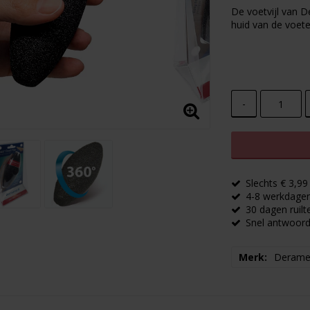
Add to lis
De voetvijl van D
huid van de voete
-
Slechts € 3,9
4-8 werkdagen 
30 dagen ruilt
Snel antwoord
Merk
Deram