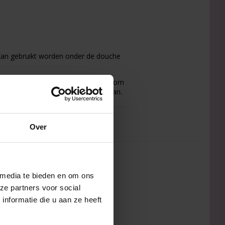
 Kan gebruikt worden onder de douche
ede grip en maken het gemakkelijk om
 vijl zich aan de vorm van de voet aan.
ruiken op beschadigde, ontstoken of
Over
 media te bieden en om ons
ze partners voor social
nformatie die u aan ze heeft