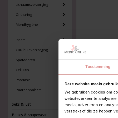
Lichaamsverzorging
Ontharing
Mondhygiëne
Intiem
CBD-huidverzorging
Spataderen
Toestemming
Cellulitis
Psoriasis
Deze website maakt gebruik
Paardenbalsem
We gebruiken cookies om cont
websiteverkeer te analyseren
Seks & lust
media, adverteren en analys
verstrekt of die ze hebben v
Basics & shapewear