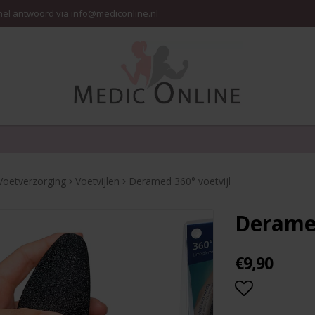
nel antwoord via info@mediconline.nl
Voetverzorging
Voetvijlen
Deramed 360° voetvijl
Deramed
€9,90