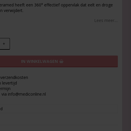
t of favorites
eramed heeft een 360° effectief oppervlak dat eelt en droge
n verwijdert.
Lees meer....
+
IN WINKELWAGEN
9 verzendkosten
levertijd
ermijn
 via info@mediconline.nl
ed