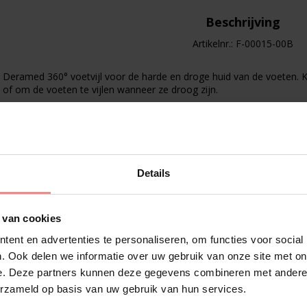
Beschrijving
Artikelnr.: F-00015-00B
Deramed 360° voetvijl voor de harde en droge huid van de voeten.
of om de voeten te vijlen wanneer ze droog zijn.
Het effectieve oppervlak en de ergonomische vorm zorgen voor go
alle delen van de voet te bereiken. Door de zachte gelvulling past de
Gemakkelijk afwasbaar met warm water en vloeibare zeep. Niet geb
Laat meer zien
geïrriteerde huid.
Details
 van cookies
ent en advertenties te personaliseren, om functies voor social
. Ook delen we informatie over uw gebruik van onze site met on
e. Deze partners kunnen deze gegevens combineren met andere i
erzameld op basis van uw gebruik van hun services.