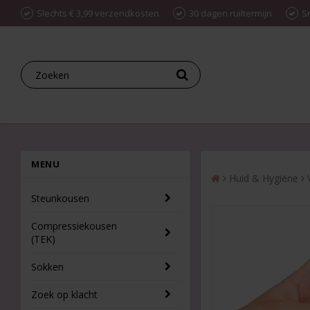
Slechts € 3,99 verzendkosten
30 dagen ruiltermijn
S
MENU
Huid & Hygiëne
Steunkousen
Compressiekousen
(TEK)
Sokken
Zoek op klacht