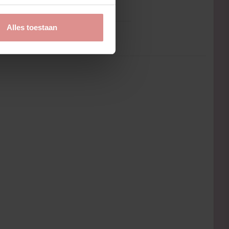
rème ontwikkeld voor de huid met
ct is ontwikkeld om de huid een
ingen.
Alles toestaan
jkertijd bij regelmatig gebruik een
nformatie hebben studies al na korte
t ongeveer twee uur na het aanbrengen.
es veroorzaakt door gezichtsbewegingen
van verminderde stevigheid en
raling zonder overmatige invloed op de
uur en een frissere uitstraling.
en en is voldoende voor circa 20–25
en fijne lijntjes het meest zichtbaar