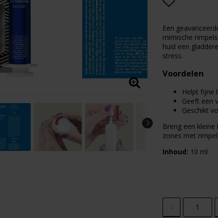
Add to lis
Een geavanceerde
mimische rimpels
huid een gladdere,
stress.
Voordelen
Helpt fijne
Geeft een v
Geschikt v
Breng een kleine 
zones met rimpels
Inhoud:
10 ml
-