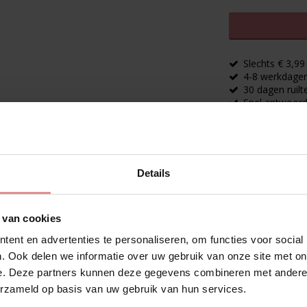
Slechts € 3,9
4-8 werkdagen 
30 dagen ruilt
Snel antwoord
Merk
BingoS
Details
Beschrijving
 van cookies
Artikelnr.: BSP688
ent en advertenties te personaliseren, om functies voor social
. Ook delen we informatie over uw gebruik van onze site met on
Anti-age crème voor mimische rimpels en
e. Deze partners kunnen deze gegevens combineren met andere i
zonder naalden
erzameld op basis van uw gebruik van hun services.