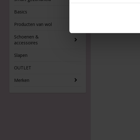
Basics
Producten van wol
Schoenen &
accessoires
Slapen
OUTLET
Merken