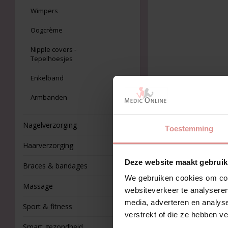
Wimpers
Oogcrème
Nipple covers -
Tepelhoesjes
Enkelband
Armbanden
Nagelverzorging
Toestemming
Haarverzorging
Deze website maakt gebruik
Braces & bandages
We gebruiken cookies om cont
Massage
websiteverkeer te analyseren
media, adverteren en analys
Sport & fitness
verstrekt of die ze hebben v
Smart gezondheid