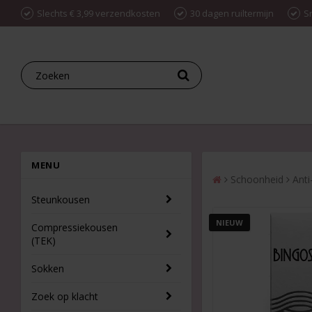
Slechts € 3,99 verzendkosten
30 dagen ruiltermijn
S
MENU
Schoonheid
Anti
Steunkousen
NIEUW
Compressiekousen
(TEK)
Sokken
Zoek op klacht