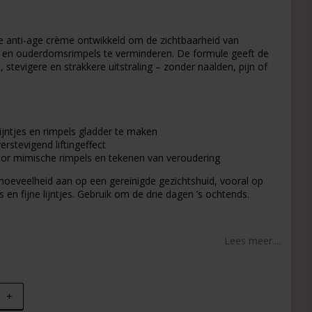
t of favorites
 anti-age crème ontwikkeld om de zichtbaarheid van
 en ouderdomsrimpels te verminderen. De formule geeft de
 stevigere en strakkere uitstraling – zonder naalden, pijn of
 lijntjes en rimpels gladder te maken
erstevigend liftingeffect
oor mimische rimpels en tekenen van veroudering
hoeveelheid aan op een gereinigde gezichtshuid, vooral op
 en fijne lijntjes. Gebruik om de drie dagen ’s ochtends.
Lees meer....
+