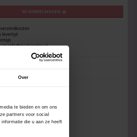
IN WINKELWAGEN
9 verzendkosten
levertijd
ermijn
 via info@mediconline.nl
pa
Over
 media te bieden en om ons
ze partners voor social
 ouderdomsrimpels –
nformatie die u aan ze heeft