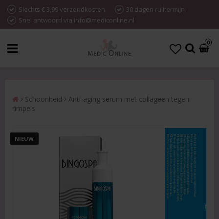
Slechts € 3,99 verzendkosten
30 dagen ruiltermijn
Snel antwoord via info@mediconline.nl
0
Schoonheid
Anti-aging serum met collageen tegen
rimpels
NIEUW