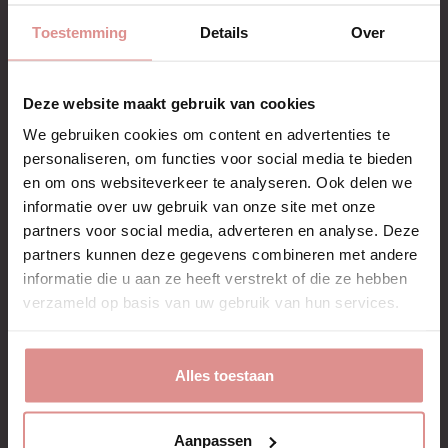
Toestemming
Details
Over
IN WINKELWAGEN
Slechts € 3,99 verzendkosten
Deze website maakt gebruik van cookies
4-8 werkdagen levertijd
30 dagen ruiltermijn
We gebruiken cookies om content en advertenties te
Snel antwoord via info@mediconline.nl
personaliseren, om functies voor social media te bieden
en om ons websiteverkeer te analyseren. Ook delen we
Merk
BingoSpa
informatie over uw gebruik van onze site met onze
partners voor social media, adverteren en analyse. Deze
partners kunnen deze gegevens combineren met andere
informatie die u aan ze heeft verstrekt of die ze hebben
verzameld op basis van uw gebruik van hun services.
Beschrijving
Artikelnr.: BSP695
Alles toestaan
Gladmakende gezichtscrème met collageen
die rimpels vermindert en lift
Aanpassen