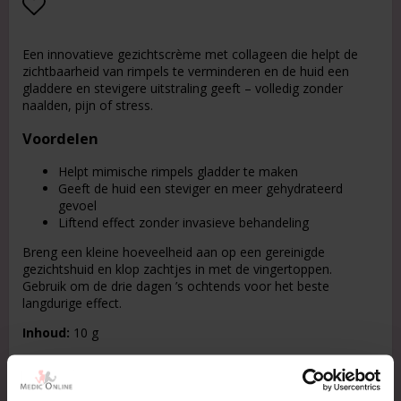
Add to list of favorites
Een innovatieve gezichtscrème met collageen die helpt de
zichtbaarheid van rimpels te verminderen en de huid een
gladdere en stevigere uitstraling geeft – volledig zonder
naalden, pijn of stress.
Voordelen
Helpt mimische rimpels gladder te maken
Geeft de huid een steviger en meer gehydrateerd
gevoel
Liftend effect zonder invasieve behandeling
Breng een kleine hoeveelheid aan op een gereinigde
gezichtshuid en klop zachtjes in met de vingertoppen.
Gebruik om de drie dagen ’s ochtends voor het beste
langdurige effect.
Inhoud:
10 g
Lees meer....