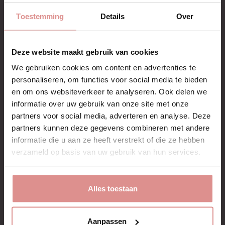
Toestemming
Details
Over
Add to list of favorites
Gezichtstoner die lift en
verstevigt –
Deze website maakt gebruik van cookies
Gezichtstonic
We gebruiken cookies om content en advertenties te
€17,90
personaliseren, om functies voor social media te bieden
en om ons websiteverkeer te analyseren. Ook delen we
informatie over uw gebruik van onze site met onze
partners voor social media, adverteren en analyse. Deze
IN WINKELWAGEN
partners kunnen deze gegevens combineren met andere
informatie die u aan ze heeft verstrekt of die ze hebben
verzameld op basis van uw gebruik van hun services.
Alles toestaan
Aanpassen