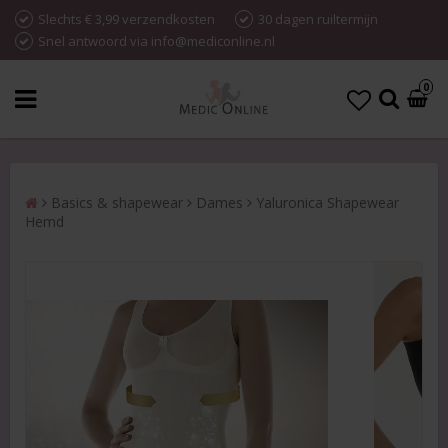
Slechts € 3,99 verzendkosten
30 dagen ruiltermijn
Snel antwoord via info@mediconline.nl
0
Basics & shapewear
Dames
Yaluronica Shapewear
Hemd