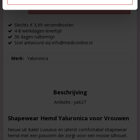
IN WINKELWAGEN
Slechts € 3,99 verzendkosten
4-8 werkdagen levertijd
30 dagen ruiltermijn
Snel antwoord via info@mediconline.nl
Merk
Yaluronica
Beschrijving
Artikelnr.: ya627
Shapewear Hemd Yaluronica voor Vrouwen
Nieuw uit Italië! Luxueus en uiterst comfortabel shapewear
hemd met een pasvorm die zorgt voor een mooie silhouet.