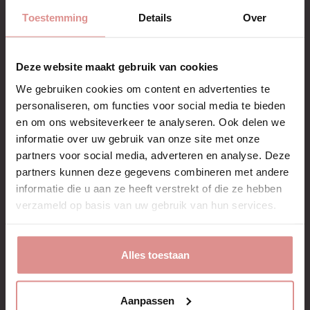
S
81-88 cm
63-70 cm
Toestemming
Details
Over
M
85-92 cm
67-74 cm
L
89-100 cm
71-82 cm
Deze website maakt gebruik van cookies
XL
97-110 cm
79-92 cm
We gebruiken cookies om content en advertenties te
personaliseren, om functies voor social media te bieden
XXL
105-122 cm
87-104 cm
en om ons websiteverkeer te analyseren. Ook delen we
Kies tussen de kleuren zwart en crèmekleurig (ivoor).
informatie over uw gebruik van onze site met onze
partners voor social media, adverteren en analyse. Deze
Lees meer....
partners kunnen deze gegevens combineren met andere
Kleur
informatie die u aan ze heeft verstrekt of die ze hebben
verzameld op basis van uw gebruik van hun services.
Maat
Alles toestaan
Aanpassen