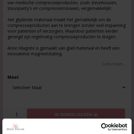
van medische compressieproducten, zoals steunkousen,
steunpanty's en compressiemouwen, vergemakkelijkt.
Het glijdende materiaal maakt het gemakkelijk om de
compressieproducten aan te brengen zonder veel inspanning
voor patiënten of verzorgers. Waardoor patiënten eerder
geneigd zijn regelmatig compressieproducten te dragen.
Arion Magnite is gemaakt van glad materiaal en heeft een
innovatieve magneetsluiting.
Lees meer....
Maat
IN WINKELWAGEN
Slechts € 3,99 verzendkosten