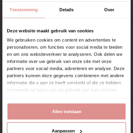
4-8 werkdagen levertijd
30 dagen ruiltermijn
Toestemming
Details
Over
Snel antwoord via info@mediconline.nl
Merk
Jobst
Deze website maakt gebruik van cookies
We gebruiken cookies om content en advertenties te
personaliseren, om functies voor social media te bieden
en om ons websiteverkeer te analyseren. Ook delen we
Beschrijving
informatie over uw gebruik van onze site met onze
partners voor social media, adverteren en analyse. Deze
Artikelnr.: 79571
partners kunnen deze gegevens combineren met andere
informatie die u aan ze heeft verstrekt of die ze hebben
Glad en duurzaam materiaal
verzameld op basis van uw gebruik van hun services.
Gemakkelijk mee te nemen
Zacht voor de gevoelige huid
Kan worden gebruikt voor littekenbehandeling en
lymfologie
Alles toestaan
Laat meer zien
Maat / Schoenmaat:
Aanpassen
Medium: 38-41