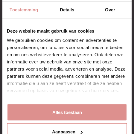
Snel antwoord via info@mediconline.nl
Toestemming
Details
Over
Compressie
Lichte compressie
Merk
Solidea
Deze website maakt gebruik van cookies
Model
Kniehoog
We gebruiken cookies om content en advertenties te
personaliseren, om functies voor social media te bieden
en om ons websiteverkeer te analyseren. Ook delen we
informatie over uw gebruik van onze site met onze
Beschrijving
partners voor social media, adverteren en analyse. Deze
partners kunnen deze gegevens combineren met andere
Artikelnr.: 052470
informatie die u aan ze heeft verstrekt of die ze hebben
verzameld op basis van uw gebruik van hun services.
Mooie steunkousen in 70 denier, van kant. Een sensationeel
detail voor uw klassieke, nette outfit! Ook mooi om cadeau
te geven.
Alles toestaan
Dankzij de zeer lichte compressie zijn de kousen geschikt
voor als u normaal geen problemen heeft met de
bloedcirculatie. Zo ontdekt u alleen maar de voordelen van
Laat meer zien
steunkousen als uw benen aan het eind van de dag minder
Aanpassen