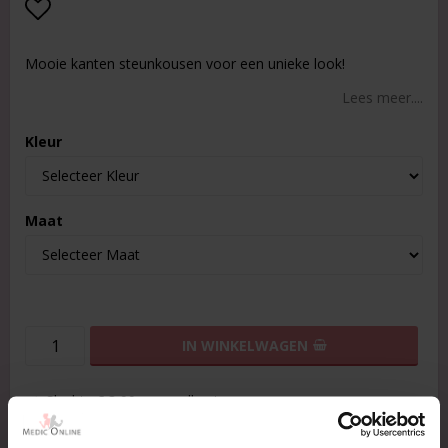
Add to list of favorites
Mooie kanten steunkousen voor een unieke look!
Lees meer....
Kleur
Maat
IN WINKELWAGEN
Slechts € 3,99 verzendkosten
4-8 werkdagen levertijd
30 dagen ruiltermijn