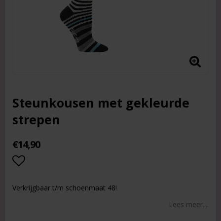
Steunkousen met gekleurde
strepen
€14,90
Add to list of favorites
Verkrijgbaar t/m schoenmaat 48!
Lees meer....