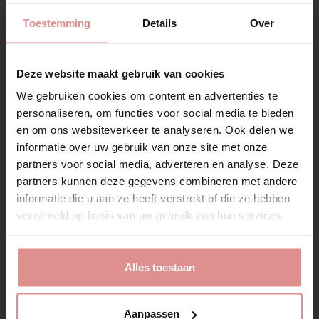
Toestemming
Details
Over
Beschrijving
Artikelnr.: 1517
Deze website maakt gebruik van cookies
Deze katoenen steunkousen hebben strepen in de kleuren
We gebruiken cookies om content en advertenties te
zwart, grijs en blauw. Mooie kousen die niet te
personaliseren, om functies voor social media te bieden
onderscheiden zijn van normale (kniehoge) sokken.
en om ons websiteverkeer te analyseren. Ook delen we
De compressie bedraagt 15-21 mmHg en de kousen zijn
daarom zeer geschikt voor dagelijks gebruik; draag ze
informatie over uw gebruik van onze site met onze
wanneer u dagelijks veel staat, zit of loopt zonder voldoende
partners voor social media, adverteren en analyse. Deze
afwisseling en houd uw benen gezond. Deze kousen
Laat meer zien
partners kunnen deze gegevens combineren met andere
voorkomen vermoeide, pijnlijke en opgezwollen voeten,
informatie die u aan ze heeft verstrekt of die ze hebben
enkels en benen.
verzameld op basis van uw gebruik van hun services.
Maat:
Meet de omtrek van uw enkels rond het smalste deel en de
omtrek van uw kuiten rond het breedste deel. Meet 's
morgens wanneer voeten en benen nog niet zijn
Alles toestaan
opgezwollen. Vergelijk de maten met onderstaande tabel.
Aanpassen
Maat
Enkelomtrek
Kuitomtrek