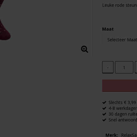
Add to lis
Leuke rode steunk
Maat
-
Slechts € 3,9
4-8 werkdagen 
30 dagen ruilt
Snel antwoord
Merk
RelaxSa