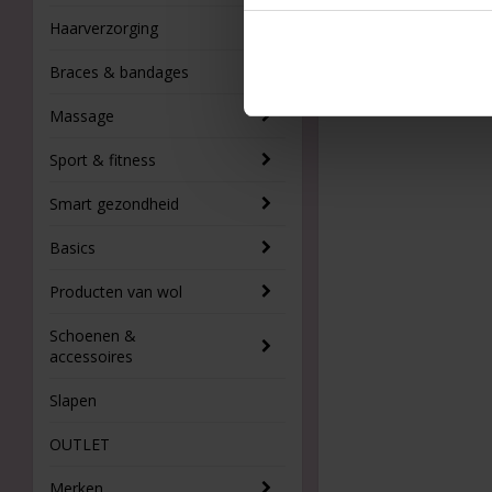
Haarverzorging
Braces & bandages
Massage
Sport & fitness
Smart gezondheid
Basics
Producten van wol
Schoenen &
accessoires
Slapen
OUTLET
Merken