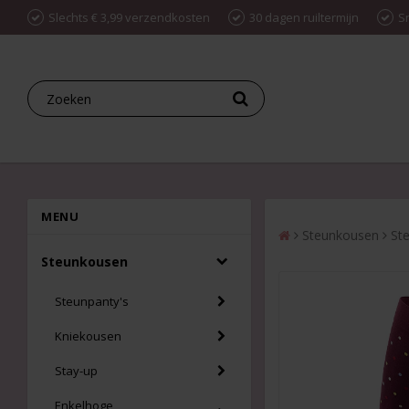
Slechts € 3,99 verzendkosten
30 dagen ruiltermijn
S
MENU
Steunkousen
St
Steunkousen
Steunpanty's
Kniekousen
Stay-up
Enkelhoge