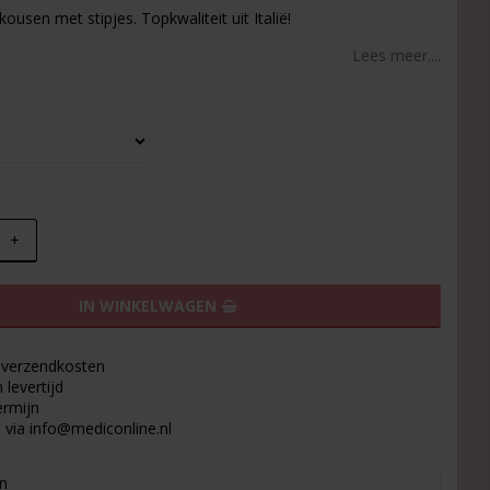
t of favorites
ousen met stipjes. Topkwaliteit uit Italië!
Lees meer....
+
IN WINKELWAGEN
9 verzendkosten
levertijd
ermijn
 via info@mediconline.nl
n