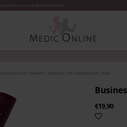
nel antwoord via info@mediconline.nl
eunkousen voor mannen
Business Dots steunkousen, rood
Busines
€19,90