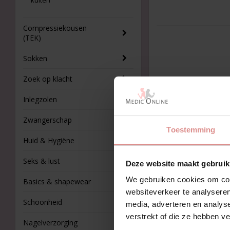
kuiten
Compressiekousen
(TEK)
Sokken
Zoek op klacht
Inlegzolen
Zwangerschap
Toestemming
Huid & Hygiëne
Seks & lust
Deze website maakt gebruik
We gebruiken cookies om cont
Basics & shapewear
websiteverkeer te analyseren
Schoonheid
media, adverteren en analys
verstrekt of die ze hebben v
Nagelverzorging