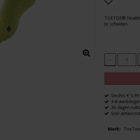
Add to lis
TOETOE® Health t
te scheiden.
-
Slechts € 3,9
4-8 werkdagen 
30 dagen ruilt
Snel antwoord
Merk
ToeTo