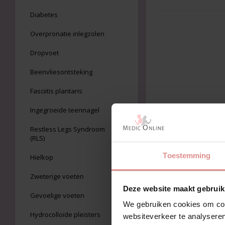
Diabetes
Overpronatie inlegzolen
Dropvoet
Beenvliesontsteking
Fasciitis plantaris
Ingegroeide teennagel
Restless Legs Syndroom
(RLS)
Toestemming
Hielkop
Zweterige voeten
Deze website maakt gebruik
Gevoelige voeten
We gebruiken cookies om cont
Hydrocolloïde pleisters
websiteverkeer te analyseren