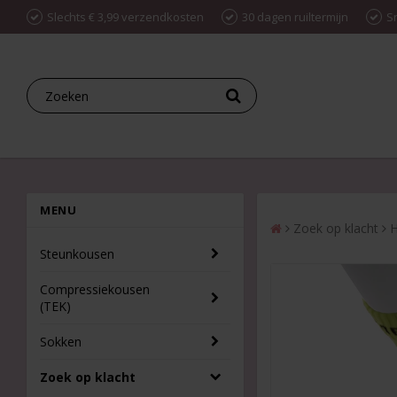
Slechts € 3,99 verzendkosten
30 dagen ruiltermijn
S
MENU
Zoek op klacht
H
Steunkousen
Compressiekousen
(TEK)
Sokken
Zoek op klacht