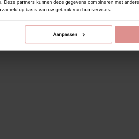
e. Deze partners kunnen deze gegevens combineren met andere i
Materiaal
erzameld op basis van uw gebruik van hun services.
80 % katoen
20 % elastaan
Wasvoorschrift
Aanpassen
Machinewas 30°
Gebruik geen wasverzachter.
Kan in de droger op lage temperatuur.