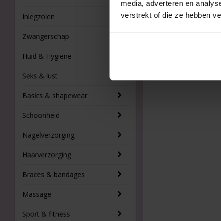
media, adverteren en analys
verstrekt of die ze hebben v
Inlegzolen
Zwangerschap
Huid & Hygiëne
Seks & lust
Basics & shapewear
Schoonheid
Nagelverzorging
Haarverzorging
Braces & bandages
Massage
Sport & fitness