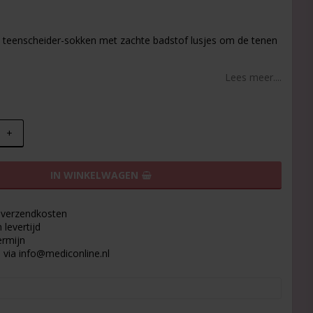
t of favorites
eenscheider-sokken met zachte badstof lusjes om de tenen
Lees meer....
+
IN WINKELWAGEN
9 verzendkosten
levertijd
ermijn
 via info@mediconline.nl
e