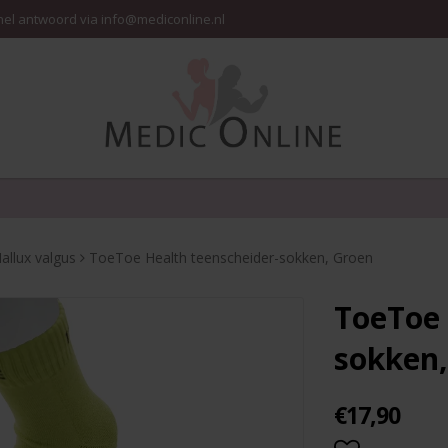
nel antwoord via info@mediconline.nl
allux valgus
ToeToe Health teenscheider-sokken, Groen
ToeToe 
sokken,
€17,90